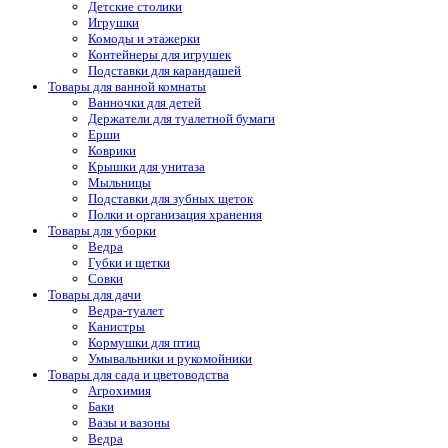
Детские столики
Игрушки
Комоды и этажерки
Контейнеры для игрушек
Подставки для карандашей
Товары для ванной комнаты
Ванночки для детей
Держатели для туалетной бумаги
Ерши
Коврики
Крышки для унитаза
Мыльницы
Подставки для зубных щеток
Полки и организация хранения
Товары для уборки
Ведра
Губки и щетки
Совки
Товары для дачи
Ведра-туалет
Канистры
Кормушки для птиц
Умывальники и рукомойники
Товары для сада и цветоводства
Агрохимия
Баки
Вазы и вазоны
Ведра