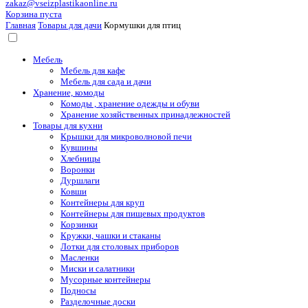
zakaz@vseizplastikaonline.ru
Корзина пуста
Главная
Товары для дачи
Кормушки для птиц
Мебель
Мебель для кафе
Мебель для сада и дачи
Хранение, комоды
Комоды , хранение одежды и обуви
Хранение хозяйственных принадлежностей
Товары для кухни
Крышки для микроволновой печи
Кувшины
Хлебницы
Воронки
Дуршлаги
Ковши
Контейнеры для круп
Контейнеры для пищевых продуктов
Корзинки
Кружки, чашки и стаканы
Лотки для столовых приборов
Масленки
Миски и салатники
Мусорные контейнеры
Подносы
Разделочные доски