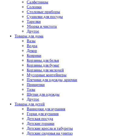
Салфетницы
Солонки
Столовые приборы
Сушилки для посуды
Тарелки
Уборка и чистота
Другое
Товары для дома
Вазы
Ведра
Декор
Коврики
Корзины для белья
Корзины для бумаг
Корзины для мелочей
Мусорные контейнеры
Плечики для одежды, крючки
Прищепки
Тазы
Щетки для одежды
Другое
Товары для детей
Ванночки для купания
Горки для купания
Детская посуда
Детские горшки
Детские кресла и табуреты
Детские сиденья на унитаз