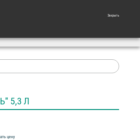
+7 861 225 87 82
Закрыть
" 5,3 Л
ать цену