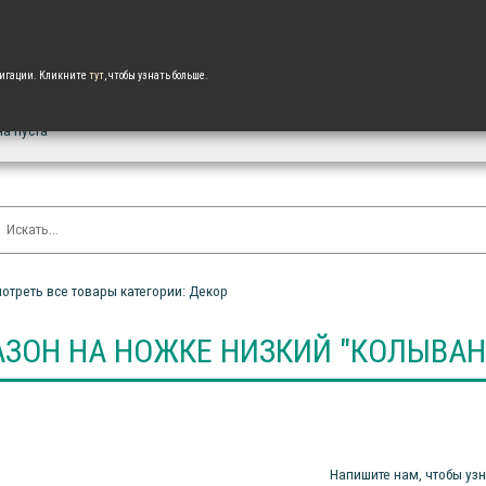
+7 988 08 07 682
ка и оплата
Напишите нам
zakaz@vseizplastikaonline.ru
авигации. Кликните
тут
, чтобы узнать больше.
а пуста
отреть все товары категории: Декор
АЗОН НА НОЖКЕ НИЗКИЙ "КОЛЫВАНЬ
Напишите нам, чтобы узн